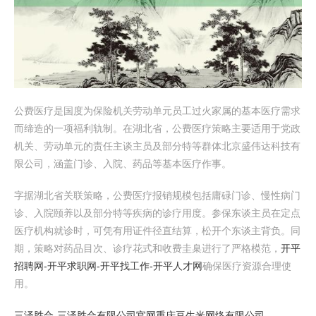
公费医疗是国度为保险机关劳动单元员工过火家属的基本医疗需求
而缔造的一项福利轨制。在湖北省，公费医疗策略主要适用于党政
机关、劳动单元的责任主谈主员及部分特等群体北京盛伟达科技有
限公司，涵盖门诊、入院、药品等基本医疗作事。
字据湖北省关联策略，公费医疗报销规模包括庸碌门诊、慢性病门
诊、入院颐养以及部分特等疾病的诊疗用度。参保东谈主员在定点
医疗机构就诊时，可凭有用证件径直结算，松开个东谈主背负。同
期，策略对药品目次、诊疗花式和收费圭臬进行了严格模范，
开平
招聘网-开平求职网-开平找工作-开平人才网
确保医疗资源合理使
用。
三泽胜合-三泽胜合有限公司官网
重庆豆生米网络有限公司